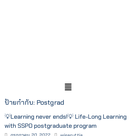
ป้ายกำกับ:
Postgrad
💡Learning never ends!💡 Life-Long Learning
with SSPO postgraduate program
กรกฎาคม 20, 2022
wisarut.tia