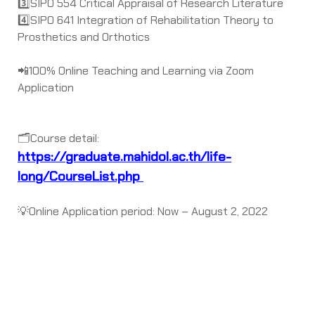
3️⃣SIPO 554 Critical Appraisal of Research Literature
4️⃣SIPO 641 Integration of Rehabilitation Theory to
Prosthetics and Orthotics
📲100% Online Teaching and Learning via Zoom
Application
🗂Course detail:
https://graduate.mahidol.ac.th/life-
long/CourseList.php
💡Online Application period: Now – August 2, 2022