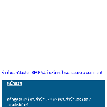
ข่าวโทเอก
Master
,
SIRIRAJ
,
รับสมัคร
,
โทเอก
Leave a comment
หน้าแรก
หลักสูตรแพทย์ประจำบ้าน / แ
พทย์ประจำบ้านต่อยอด /
แพทย์เฟลโลว์