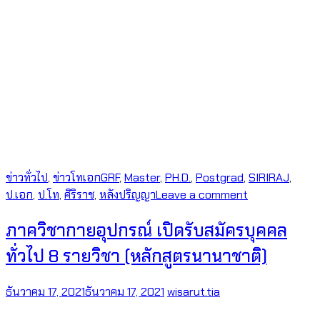
ข่าวทั่วไป
,
ข่าวโทเอก
GRF
,
Master
,
PH.D.
,
Postgrad
,
SIRIRAJ
,
ป.เอก
,
ป.โท
,
ศิริราช
,
หลังปริญญา
Leave a comment
ภาควิชากายอุปกรณ์ เปิดรับสมัครบุคคล
ทั่วไป 8 รายวิชา (หลักสูตรนานาชาติ)
ธันวาคม 17, 2021
ธันวาคม 17, 2021
wisarut.tia