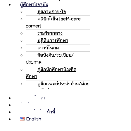
ผู้ศึกษาปัจจุบัน
สุขภาพกาย/ใจ
คลินิกใส่ใจ (self-care
corner)
รายวิชากลาง
ปฏิทินการศึกษา
ดาวน์โหลด
ข้อบังคับ/ระเบียบ/
ประกาศ
คู่มือนักศึกษาบัณฑิต
ศึกษา
คู่มือแพทย์ประจำบ้าน/ต่อย
อด/เฟลโลว์
ทุนการศึกษา
ศิษย์เก่า
อาจารย์/เจ้าหน้าที่
English