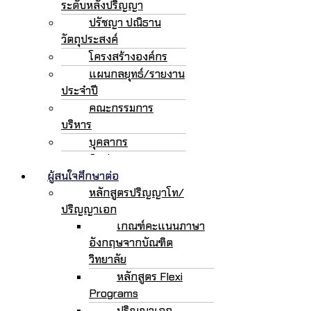
ระดับหลังปริญญา
ปรัชญา ปณิธาน
วัตถุประสงค์
โครงสร้างองค์กร
แผนกลยุทธ์/รายงาน
ประจำปี
คณะกรรมการ
บริหาร
บุคลากร
ติดต่อเรา
ผู้สนใจศึกษาต่อ
หลักสูตรปริญญาโท/
ปริญญาเอก
เกณฑ์คะแนนภาษา
อังกฤษจากบัณฑิต
วิทยาลัย
หลักสูตร Flexi
Programs
ปริญญาเอก