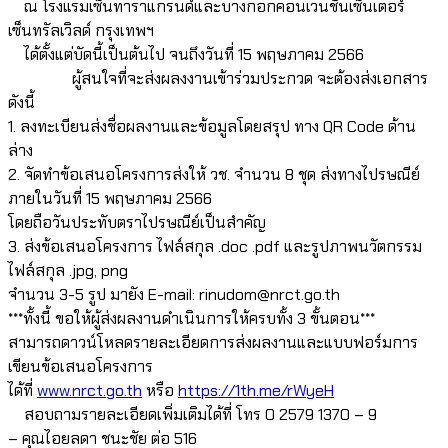
ณ โรงแรมเซ็นทาราแกรนด์และบางกอกคอนเวนชันเซ็นเตอร์
เซ็นทรัลเวิลด์ กรุงเทพฯ
ได้ตั้งแต่บัดนี้เป็นต้นไป จนถึงวันที่ 15 พฤษภาคม 2566
ผู้สนใจที่จะส่งผลงงานเข้าร่วมประกวด จะต้องส่งเอกสาร
ดังนี้
1. ลงทะเบียนส่งชื่อผลงานและข้อมูลโดยสรุป ทาง QR Code ด้าน
ล่าง
2. จัดทำข้อเสนอโครงการส่งให้ วช. จำนวน 8 ชุด ส่งทางไปรษณีย์
ภายในวันที่ 15 พฤษภาคม 2566
โดยถือวันประทับตราไปรษณีย์เป็นสำคัญ
3. ส่งข้อเสนอโครงการ ไฟล์สกุล .doc .pdf และรูปภาพนวัตกรรม
ไฟล์สกุล .jpg, png
จำนวน 3-5 รูป มายัง E-mail: rinudom@nrct.go.th
***ทั้งนี้ ขอให้ผู้ส่งผลงานดำเนินการให้ครบทั้ง 3 ขั้นตอน***
สามารถดาวน์โหลดรายละเอียดการส่งผลงานและแบบฟอร์มการ
เขียนข้อเสนอโครงการ
ได้ที่
www.nrct.go.th
หรือ
https://1th.me/rWyeH
สอบถามรายละเอียดเพิ่มเติมได้ที่ โทร 0 2579 1370 – 9
– คุณไอยลดา ชนะชัย ต่อ 516