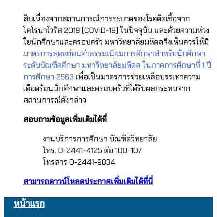
สืบเนื่องจากสถานการณ์
การระบาดของโรคติดเชื้
อจาก
โคโรนาไวรัส 2019 (COVID-19) ในปัจจุบัน และด้วยความห่วง
ใยนักศึ
กษาและครอบครัว มหาวิทยาลัยมหิดลจึงเห็นควรให้
มี
มาตรการลดหย่อนค่าธรรมเนี
ยมการศึกษาสำหรับนักศึกษา
ระดั
บบัณฑิตศึกษา มหาวิทยาลัยมหิดล ในภาคการศึกษาที่ 1 ปี
การศึกษา 2563
เพื่อเป็นมาตรการช่วยเหลื
อบรรเทาความ
เดือดร้อนนักศึ
กษาและครอบครัวที่ได้รั
บผลกระทบจาก
สถานการณ์ดังกล่าว
สอบถามข้อมูลเพิ่มเติมได้ที่
งานบริการการศึกษา บัณฑิตวิทยาลัย
โทร. 0-2441-4125 ต่อ 100-107
โทรสาร 0-2441-9834
สามารถดาวน์โหลดประกาศเพิ่มเติมได้ที่นี่
หน้าแรก