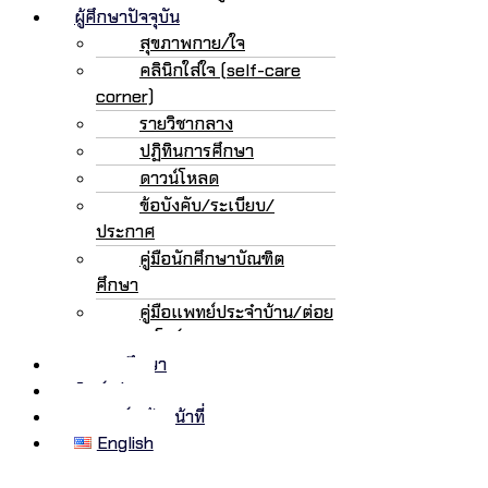
ผู้ศึกษาปัจจุบัน
สุขภาพกาย/ใจ
คลินิกใส่ใจ (self-care
corner)
รายวิชากลาง
ปฏิทินการศึกษา
ดาวน์โหลด
ข้อบังคับ/ระเบียบ/
ประกาศ
คู่มือนักศึกษาบัณฑิต
ศึกษา
คู่มือแพทย์ประจำบ้าน/ต่อย
อด/เฟลโลว์
ทุนการศึกษา
ศิษย์เก่า
อาจารย์/เจ้าหน้าที่
English