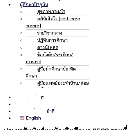
ผู้ศึกษาปัจจุบัน
สุขภาพกาย/ใจ
คลินิกใส่ใจ (self-care
corner)
รายวิชากลาง
ปฏิทินการศึกษา
ดาวน์โหลด
ข้อบังคับ/ระเบียบ/
ประกาศ
คู่มือนักศึกษาบัณฑิต
ศึกษา
คู่มือแพทย์ประจำบ้าน/ต่อย
อด/เฟลโลว์
ทุนการศึกษา
ศิษย์เก่า
อาจารย์/เจ้าหน้าที่
English