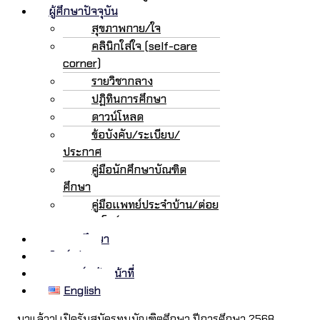
ผู้ศึกษาปัจจุบัน
สุขภาพกาย/ใจ
คลินิกใส่ใจ (self-care
corner)
รายวิชากลาง
ปฏิทินการศึกษา
ดาวน์โหลด
ข้อบังคับ/ระเบียบ/
ประกาศ
คู่มือนักศึกษาบัณฑิต
ศึกษา
คู่มือแพทย์ประจำบ้าน/ต่อย
อด/เฟลโลว์
ทุนการศึกษา
ศิษย์เก่า
อาจารย์/เจ้าหน้าที่
English
มาแล้วว! เปิดรับสมัครทุนบัณฑิตศึกษา ปีการศึกษา 2568