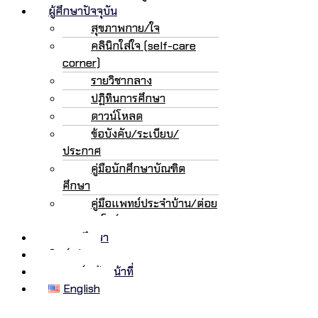
ผู้ศึกษาปัจจุบัน
สุขภาพกาย/ใจ
คลินิกใส่ใจ (self-care
corner)
รายวิชากลาง
ปฏิทินการศึกษา
ดาวน์โหลด
ข้อบังคับ/ระเบียบ/
ประกาศ
คู่มือนักศึกษาบัณฑิต
ศึกษา
คู่มือแพทย์ประจำบ้าน/ต่อย
อด/เฟลโลว์
ทุนการศึกษา
ศิษย์เก่า
อาจารย์/เจ้าหน้าที่
English