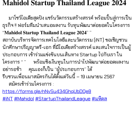
𝐌𝐚𝐡𝐢𝐝𝐨𝐥 𝐒𝐭𝐚𝐫𝐭𝐮𝐩 𝐓𝐡𝐚𝐢𝐥𝐚𝐧𝐝 𝐋𝐞𝐚𝐠𝐮𝐞 𝟐𝟎𝟐𝟒
มาโชว์ไอเดียสุดปัง แชร์นวัตกรรมสร้างสรรค์ พร้อมปั้นสู่การเป็น
ธุรกิจ !! ฟอร์มทีมนำเสนอผลงาน รับทุนพัฒนาต่อยอดในโครงการ
“𝐌𝐚𝐡𝐢𝐝𝐨𝐥 𝐒𝐭𝐚𝐫𝐭𝐮𝐩 𝐓𝐡𝐚𝐢𝐥𝐚𝐧𝐝 𝐋𝐞𝐚𝐠𝐮𝐞 𝟐𝟎𝟐𝟒” ”
สถาบันบริหารจัดการเทคโนโลยีและนวัตกรรม (iNT) ขอเชิญชวน
นักศึกษาปริญญาตรี-เอก ที่มีไอเดียสร้างสรรค์ และสนใจการเป็นผู้
ประกอบการ เข้าร่วมแข่งขันบนเส้นทาง Startup ไปกับเรา ใน
โครงการ “ ”
พร้อมชิงเงินทุนในการนำไปพัฒนาต่อยอดผลงาน
อย่ารอช้า
คุณเองก็เป็น “ผู้ประกอบการ” ได้
รีบชวนเพื่อนมาสมัครกันได้ตั้งแต่วันนี้ – 19 เมษายน 2567
สมัครเข้าร่วมโครงการ :
https://forms.gle/nNvSu434GhqUbDQe8
#iNT
#Mahidol
#StartupThailandLeague
#มหิดล