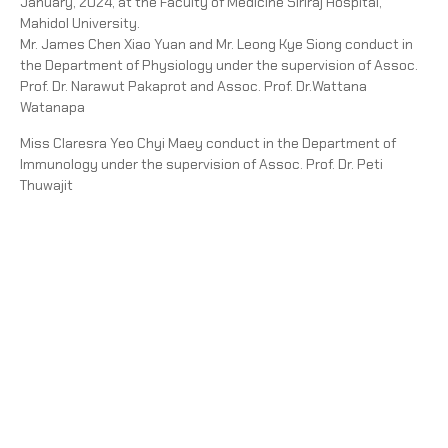
January, 2024, at the Faculty of Medicine Siriraj Hospital,
Mahidol University.
Mr. James Chen Xiao Yuan and Mr. Leong Kye Siong conduct in
the Department of Physiology under the supervision of Assoc.
Prof. Dr. Narawut Pakaprot and Assoc. Prof. Dr.Wattana
Watanapa
Miss Claresra Yeo Chyi Maey conduct in the Department of
Immunology under the supervision of Assoc. Prof. Dr. Peti
Thuwajit