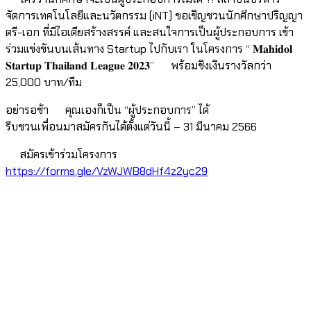
จัดการเทคโนโลยีและนวัตกรรม (iNT) ขอเชิญชวนนักศึกษาปริญญา
ตรี-เอก ที่มีไอเดียสร้างสรรค์ และสนใจการเป็นผู้ประกอบการ เข้า
ร่วมแข่งขันบนเส้นทาง Startup ไปกับเรา ในโครงการ “ 𝐌𝐚𝐡𝐢𝐝𝐨𝐥
𝐒𝐭𝐚𝐫𝐭𝐮𝐩 𝐓𝐡𝐚𝐢𝐥𝐚𝐧𝐝 𝐋𝐞𝐚𝐠𝐮𝐞 𝟐𝟎𝟐𝟑”
พร้อมชิงเงินรางวัลกว่า
25,000 บาท/ทีม
อย่ารอช้า
คุณเองก็เป็น “ผู้ประกอบการ” ได้
รีบชวนเพื่อนมาสมัครกันได้ตั้งแต่วันนี้ – 31 มีนาคม 2566
สมัครเข้าร่วมโครงการ
https://forms.gle/VzWJWB8dHf4z2yc29