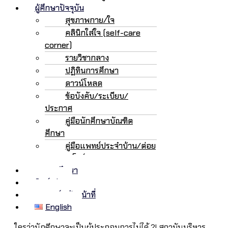
ผู้ศึกษาปัจจุบัน
สุขภาพกาย/ใจ
คลินิกใส่ใจ (self-care
corner)
รายวิชากลาง
ปฏิทินการศึกษา
ดาวน์โหลด
ข้อบังคับ/ระเบียบ/
ประกาศ
คู่มือนักศึกษาบัณฑิต
ศึกษา
คู่มือแพทย์ประจำบ้าน/ต่อย
อด/เฟลโลว์
ทุนการศึกษา
ศิษย์เก่า
อาจารย์/เจ้าหน้าที่
English
ใครว่านักศึกษาจะเป็นผู้ประกอบการไม่ได้ ?! สถาบันบริหาร